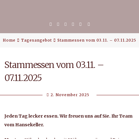
Home
Facebook
Google
Facebook
Email
Plus
Messenger
Home
Tagesangebot
Stammessen vom 03.11. – 07.11.2025
Stammessen vom 03.11. –
Tagesangebot
07.11.2025
2. November 2025
Beate
Jeden Tag lecker essen. Wir freuen uns auf Sie. Ihr Team
vom Hansekeller.