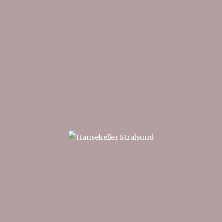
Hansekeller
im Zunfthaus
Stralsund