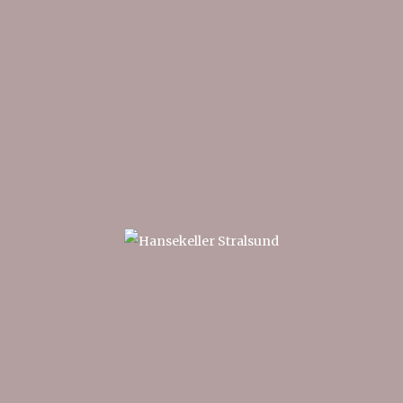
Hansekeller
im Zunfthaus
Stralsund