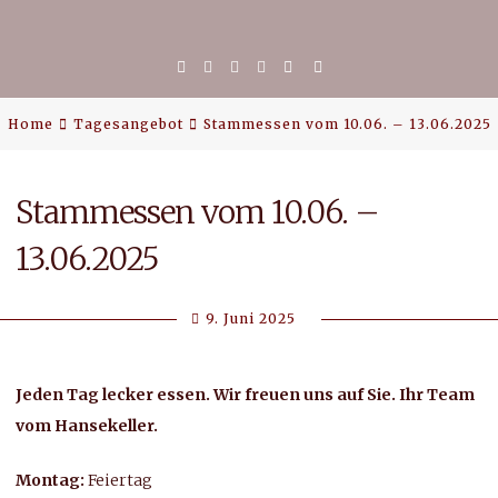
Home
Facebook
Google
Facebook
Email
Plus
Messenger
Home
Tagesangebot
Stammessen vom 10.06. – 13.06.2025
Stammessen vom 10.06. –
Tagesangebot
13.06.2025
9. Juni 2025
Beate
Jeden Tag lecker essen. Wir freuen uns auf Sie. Ihr Team
vom Hansekeller.
Montag:
Feiertag