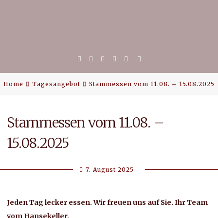
Home
Facebook
Google
Facebook
Email
Plus
Messenger
Home
Tagesangebot
Stammessen vom 11.08. – 15.08.2025
Stammessen vom 11.08. –
Tagesangebot
15.08.2025
7. August 2025
Beate
Jeden Tag lecker essen. Wir freuen uns auf Sie. Ihr Team
vom Hansekeller.