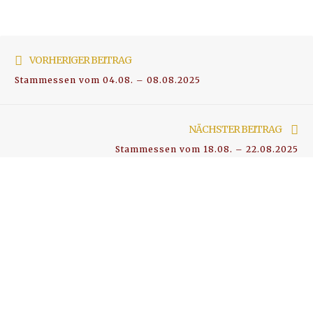
Beitragsnavigation
Vorher
VORHERIGER BEITRAG
Beitrag
Stammessen vom 04.08. – 08.08.2025
Nä
NÄCHSTER BEITRAG
Bei
Stammessen vom 18.08. – 22.08.2025
Suchen
nach:
IHR RESTAURANT FÜR GUT BÜRGERLICHE KÜCHE
Hansekeller Stralsund
Mönchstraße 48