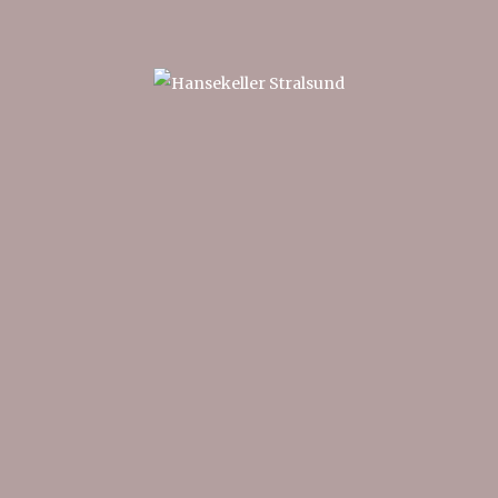
Hansekeller
im Zunfthaus
Stralsund